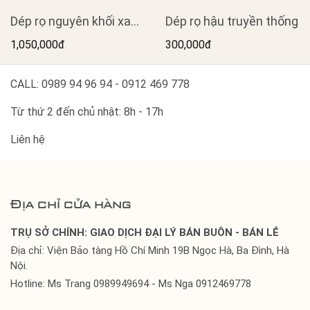
Dép rọ nguyên khối xanh
Dép rọ hậu truyền thống
rêu đế tổ ong
1,050,000đ
300,000đ
CALL: 0989 94 96 94 - 0912 469 778
Từ thứ 2 đến chủ nhật: 8h - 17h
Liên hệ
Địa chỉ cửa hàng
TRỤ SỞ CHÍNH: GIAO DỊCH ĐẠI LÝ BÁN BUÔN - BÁN LẺ
Địa chỉ: Viện Bảo tàng Hồ Chí Minh 19B Ngọc Hà, Ba Đình, Hà
Nội.
Hotline: Ms Trang 0989949694 - Ms Nga 0912469778