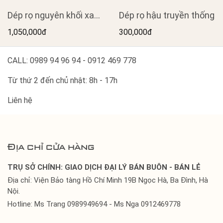
Dép rọ nguyên khối xanh
Dép rọ hậu truyền thống
rêu đế tổ ong
1,050,000đ
300,000đ
CALL: 0989 94 96 94 - 0912 469 778
Từ thứ 2 đến chủ nhật: 8h - 17h
Liên hệ
Địa chỉ cửa hàng
TRỤ SỞ CHÍNH: GIAO DỊCH ĐẠI LÝ BÁN BUÔN - BÁN LẺ
Địa chỉ: Viện Bảo tàng Hồ Chí Minh 19B Ngọc Hà, Ba Đình, Hà
Nội.
Hotline: Ms Trang 0989949694 - Ms Nga 0912469778