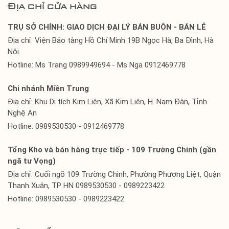
Địa chỉ cửa hàng
TRỤ SỞ CHÍNH: GIAO DỊCH ĐẠI LÝ BÁN BUÔN - BÁN LẺ
Địa chỉ: Viện Bảo tàng Hồ Chí Minh 19B Ngọc Hà, Ba Đình, Hà
Nội.
Hotline: Ms Trang 0989949694 - Ms Nga 0912469778
Chi nhánh Miền Trung
Địa chỉ: Khu Di tích Kim Liên, Xã Kim Liên, H. Nam Đàn, Tỉnh
Nghệ An
Hotline: 0989530530 - 0912469778
Tổng Kho và bán hàng trực tiếp - 109 Trường Chinh (gần
ngã tư Vọng)
Địa chỉ: Cuối ngõ 109 Trường Chinh, Phường Phương Liệt, Quận
Thanh Xuân, TP HN 0989530530 - 0989223422
Hotline: 0989530530 - 0989223422