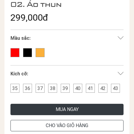
02. Áo thun
299,000đ
Mầu sắc:
Kích cỡ:
35
36
37
38
39
40
41
42
43
MUA NGAY
CHO VÀO GIỎ HÀNG