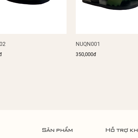
02
NUQN001
đ
350,000đ
Sản phẩm
Hỗ trợ k