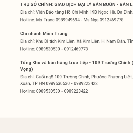
TRỤ SỞ CHÍNH: GIAO DỊCH ĐẠI LÝ BÁN BUÔN - BÁN L
Địa chỉ: Viện Bảo tàng Hồ Chí Minh 19B Ngọc Hà, Ba Đình,
Hotline: Ms Trang 0989949694 - Ms Nga 0912469778
Chi nhánh Miền Trung
Địa chỉ: Khu Di tích Kim Liên, Xã Kim Liên, H. Nam Đàn, T
Hotline: 0989530530 - 0912469778
Tổng Kho và bán hàng trực tiếp - 109 Trường Chinh 
Vọng)
Địa chỉ: Cuối ngõ 109 Trường Chinh, Phường Phương Liệt
Xuân, TP HN 0989530530 - 0989223422
Hotline: 0989530530 - 0989223422