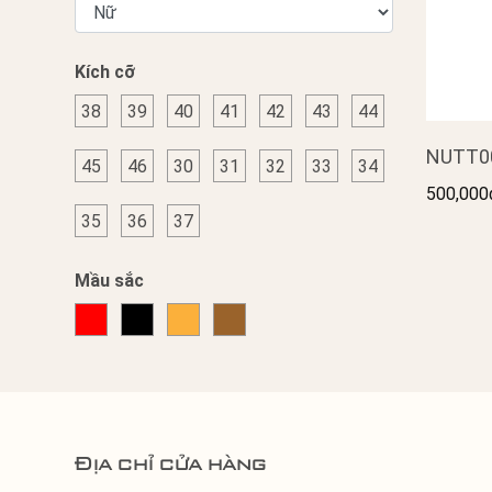
Kích cỡ
38
39
40
41
42
43
44
NUTT0
45
46
30
31
32
33
34
500,000
35
36
37
Mầu sắc
Địa chỉ cửa hàng