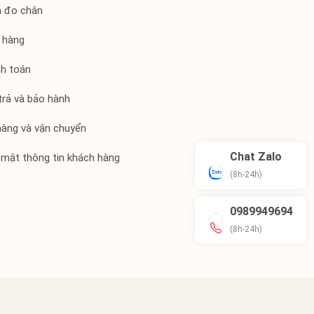
h đo chân
 hàng
nh toán
trả và bảo hành
hàng và vận chuyển
Chat Zalo
 mật thông tin khách hàng
(8h-24h)
0989949694
(8h-24h)