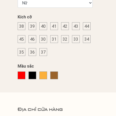
Kích cỡ
38
39
40
41
42
43
44
45
46
30
31
32
33
34
35
36
37
Mầu sắc
Địa chỉ cửa hàng