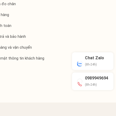
h đo chân
 hàng
nh toán
trả và bảo hành
hàng và vận chuyển
Chat Zalo
 mật thông tin khách hàng
(8h-24h)
0989949694
(8h-24h)