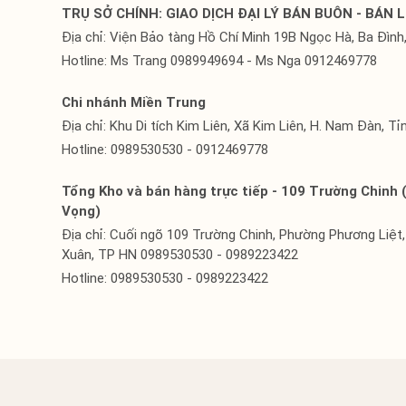
TRỤ SỞ CHÍNH: GIAO DỊCH ĐẠI LÝ BÁN BUÔN - BÁN L
Địa chỉ: Viện Bảo tàng Hồ Chí Minh 19B Ngọc Hà, Ba Đình,
Hotline: Ms Trang 0989949694 - Ms Nga 0912469778
Chi nhánh Miền Trung
Địa chỉ: Khu Di tích Kim Liên, Xã Kim Liên, H. Nam Đàn, T
Hotline: 0989530530 - 0912469778
Tổng Kho và bán hàng trực tiếp - 109 Trường Chinh 
Vọng)
Địa chỉ: Cuối ngõ 109 Trường Chinh, Phường Phương Liệt
Xuân, TP HN 0989530530 - 0989223422
Hotline: 0989530530 - 0989223422