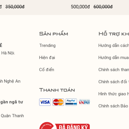
 HAI QUAI CHÉO QUAI
0đ
350,000đ
500,000đ
600,000đ
Sản phẩm
Hỗ trợ k
Ẻ
Trending
Hướng dẫn các
 Hà Nội.
Hiện đại
Hướng dẫn mua
Cổ điển
Chính sách tha
ỉnh Nghệ An
Chính sách đổi 
Thanh toán
Hình thức giao 
(gần ngã tư
Chính sách Bảo
, Quận Thanh