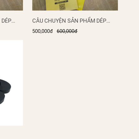
CÂU CHUYỆN SẢN PHẨM DÉP
P
CAO SU NĂM QUAI GIẢI PHÓNG
SANH BỐ
500,000đ
600,000đ