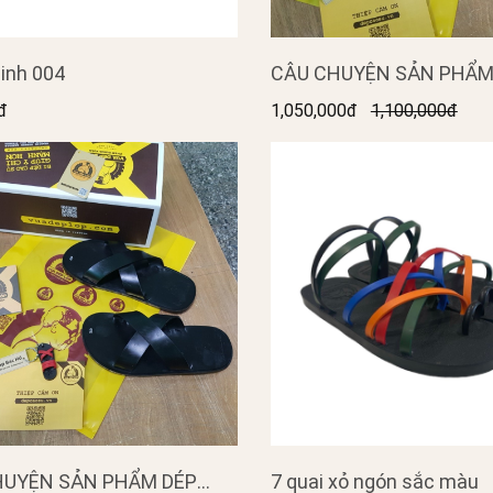
inh 004
CÂU CHUYỆN SẢN PHẨM DÉ
CAO SU BỐN QUAI KHE 
đ
1,050,000đ
1,100,000đ
VẢI
UYỆN SẢN PHẨM DÉP
7 quai xỏ ngón sắc màu