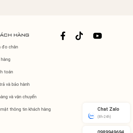
hách hàng
h đo chân
 hàng
nh toán
trả và bảo hành
hàng và vận chuyển
Chat Zalo
 mật thông tin khách hàng
(8h-24h)
0989949694