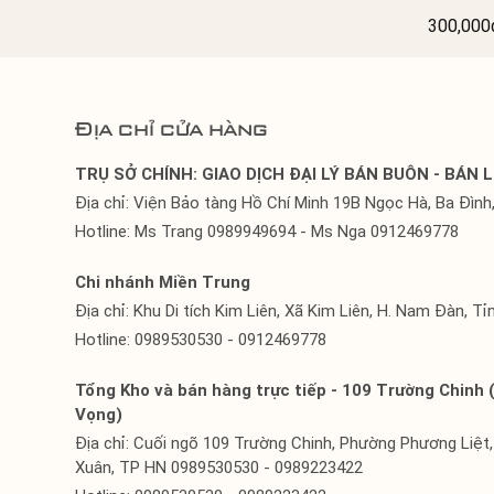
CAO SU
300,00
NHỎ
Địa chỉ cửa hàng
TRỤ SỞ CHÍNH: GIAO DỊCH ĐẠI LÝ BÁN BUÔN - BÁN L
Địa chỉ: Viện Bảo tàng Hồ Chí Minh 19B Ngọc Hà, Ba Đình,
Hotline: Ms Trang 0989949694 - Ms Nga 0912469778
Chi nhánh Miền Trung
Địa chỉ: Khu Di tích Kim Liên, Xã Kim Liên, H. Nam Đàn, T
Hotline: 0989530530 - 0912469778
Tổng Kho và bán hàng trực tiếp - 109 Trường Chinh 
Vọng)
Địa chỉ: Cuối ngõ 109 Trường Chinh, Phường Phương Liệt
Xuân, TP HN 0989530530 - 0989223422