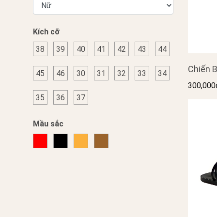
Kích cỡ
38
39
40
41
42
43
44
Chiến B
45
46
30
31
32
33
34
300,000
35
36
37
Mầu sắc