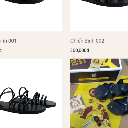
inh 001
Chiến Binh 002
đ
300,000đ