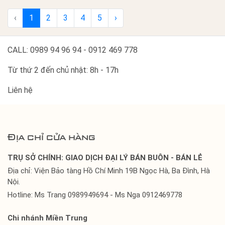
‹
1
2
3
4
5
›
CALL: 0989 94 96 94 - 0912 469 778
Từ thứ 2 đến chủ nhật: 8h - 17h
Liên hệ
Địa chỉ cửa hàng
TRỤ SỞ CHÍNH: GIAO DỊCH ĐẠI LÝ BÁN BUÔN - BÁN LẺ
Địa chỉ: Viện Bảo tàng Hồ Chí Minh 19B Ngọc Hà, Ba Đình, Hà
Nội.
Hotline: Ms Trang 0989949694 - Ms Nga 0912469778
Chi nhánh Miền Trung