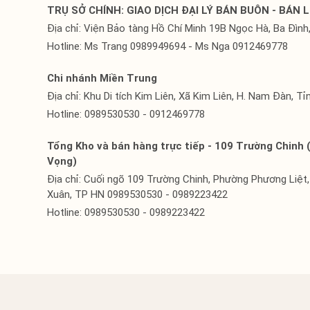
TRỤ SỞ CHÍNH: GIAO DỊCH ĐẠI LÝ BÁN BUÔN - BÁN L
Địa chỉ: Viện Bảo tàng Hồ Chí Minh 19B Ngọc Hà, Ba Đình,
Hotline: Ms Trang 0989949694 - Ms Nga 0912469778
Chi nhánh Miền Trung
Địa chỉ: Khu Di tích Kim Liên, Xã Kim Liên, H. Nam Đàn, T
Hotline: 0989530530 - 0912469778
Tổng Kho và bán hàng trực tiếp - 109 Trường Chinh 
Vọng)
Địa chỉ: Cuối ngõ 109 Trường Chinh, Phường Phương Liệt
Xuân, TP HN 0989530530 - 0989223422
Hotline: 0989530530 - 0989223422