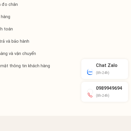
h đo chân
 hàng
nh toán
trả và bảo hành
hàng và vận chuyển
Chat Zalo
 mật thông tin khách hàng
(8h-24h)
0989949694
(8h-24h)