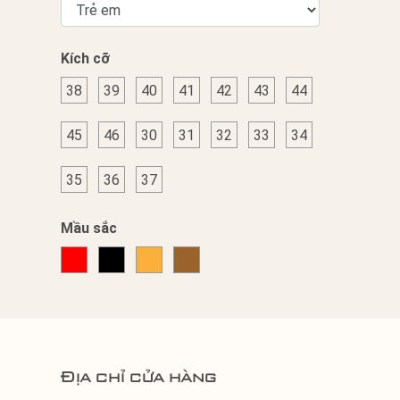
Kích cỡ
38
39
40
41
42
43
44
45
46
30
31
32
33
34
35
36
37
Mầu sắc
Địa chỉ cửa hàng